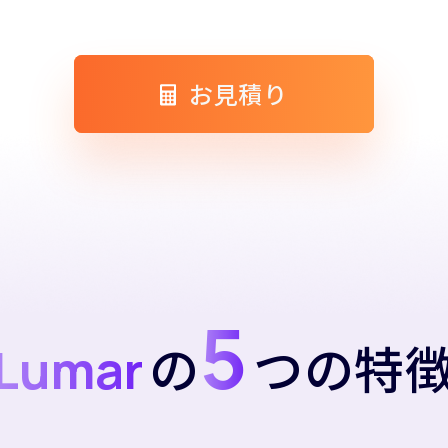
お見積り
5
の
つの特
Lumar