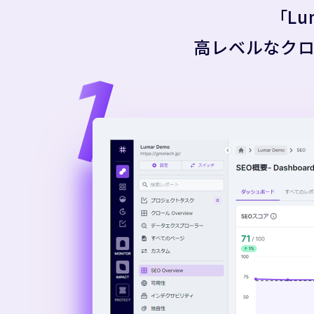
「L
高レベルなク