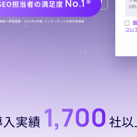
つい
1,700
導入実績
社以