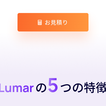
お見積り
5
の
つの特
Lumar