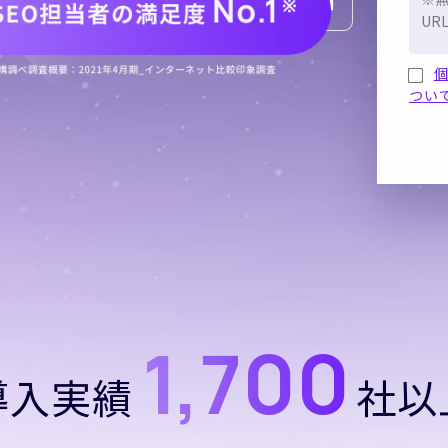
つい
1,700
導入実績
社以