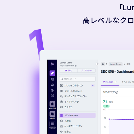
「L
高レベルなク